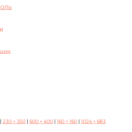
РОЛЬ
ри
ации
|
230 × 350
|
600 × 400
|
160 × 160
|
1024 × 683