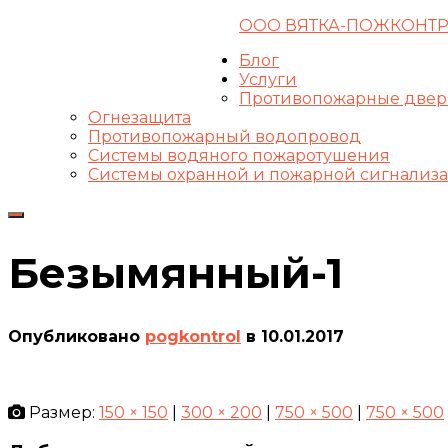
ООО ВЯТКА-ПОЖКОНТ
8-8332-44-21-66
pogkontrol@gmail.com
Блог
ВКонтакте
Услуги
Противопожарные две
Огнезащита
Противопожарный водопровод
Системы водяного пожаротушения
Системы охранной и пожарной сигнализ
Переключить
навигацию
Безымянный-1
Опубликовано
pogkontrol
в
10.01.2017
Размер:
150 × 150
|
300 × 200
|
750 × 500
|
750 × 500