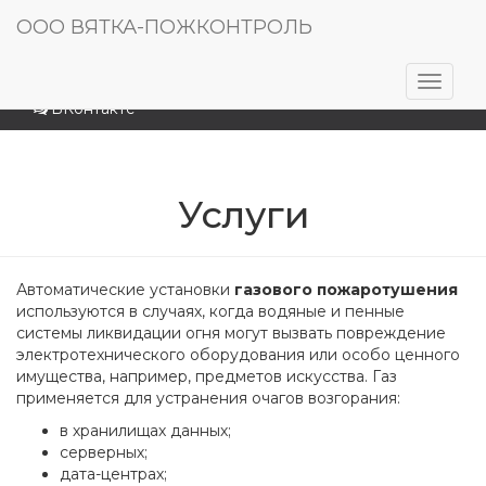
Cart
8-8332-44-21-66
ООО ВЯТКА-ПОЖКОНТРОЛЬ
pogkontrol@gmail.com
Перек
ВКонтакте
навига
Услуги
Автоматические установки
газового пожаротушения
используются в случаях, когда водяные и пенные
системы ликвидации огня могут вызвать повреждение
электротехнического оборудования или особо ценного
имущества, например, предметов искусства. Газ
применяется для устранения очагов возгорания:
в хранилищах данных;
серверных;
дата-центрах;