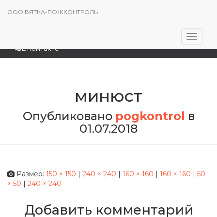
Cart
8-8332-44-21-66
ООО ВЯТКА-ПОЖКОНТРОЛЬ
pogkontrol@gmail.com
Перек
ВКонтакте
навига
минюст
Опубликовано
pogkontrol
в
01.07.2018
Размер:
150 × 150
|
240 × 240
|
160 × 160
|
160 × 160
|
50
× 50
|
240 × 240
Добавить комментарий