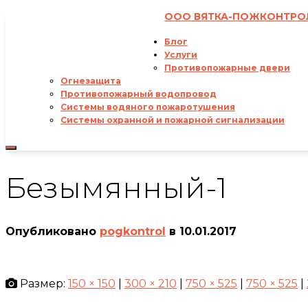
ООО ВЯТКА-ПОЖКОНТРО
8-8332-44-21-66
pogkontrol@gmail.com
Блог
ВКонтакте
Услуги
Противопожарные двери
Огнезащита
Противопожарный водопровод
Системы водяного пожаротушения
Системы охранной и пожарной сигнализации
Переключить
навигацию
Безымянный-1
Опубликовано
pogkontrol
в
10.01.2017
Размер:
150 × 150
|
300 × 210
|
750 × 525
|
750 × 525
|