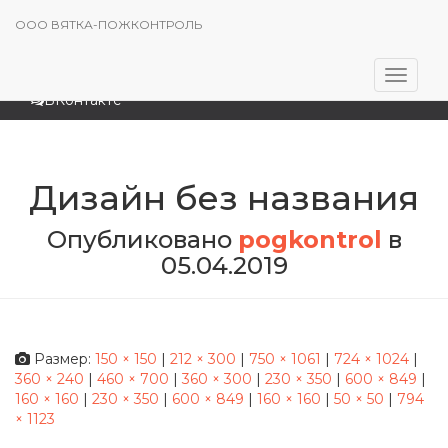
Cart
8-8332-44-21-66
ООО ВЯТКА-ПОЖКОНТРОЛЬ
pogkontrol@gmail.com
Перек
ВКонтакте
навига
Дизайн без названия
Опубликовано
pogkontrol
в
05.04.2019
Размер:
150 × 150
|
212 × 300
|
750 × 1061
|
724 × 1024
|
360 × 240
|
460 × 700
|
360 × 300
|
230 × 350
|
600 × 849
|
160 × 160
|
230 × 350
|
600 × 849
|
160 × 160
|
50 × 50
|
794
× 1123