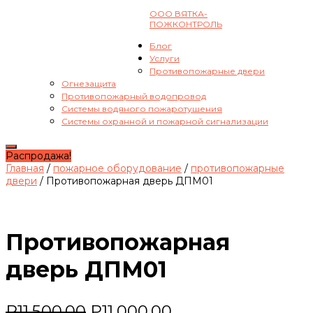
ООО ВЯТКА-
8-8332-44-21-66
ПОЖКОНТРОЛЬ
pogkontrol@gmail.com
Cart
Блог
ВКонтакте
Услуги
Противопожарные двери
Огнезащита
Противопожарный водопровод
Системы водяного пожаротушения
Системы охранной и пожарной сигнализации
Переключить
Распродажа!
навигацию
Главная
/
пожарное оборудование
/
противопожарные
двери
/ Противопожарная дверь ДПМ01
Противопожарная
дверь ДПМ01
₽
11,500.00
₽
11,000.00